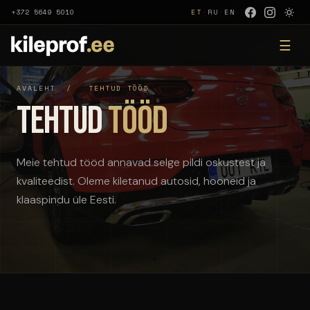
+372 5649 5010
ET
·
RU
·
EN
☰
AVALEHT
/
TEHTUD TÖÖD
Tehtud
tööd
Meie tehtud tööd annavad selge pildi oskustest ja
kvaliteedist. Oleme kiletanud autosid, hooneid ja
klaaspindu üle Eesti.