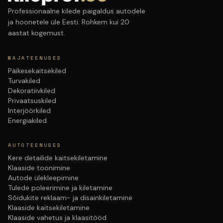
Professionaalne kilede paigaldus autodele
ja hoonetele üle Eesti. Rohkem kui 20
aastat kogemust.
MAJATEENUSED
Päikesekaitsekiled
Turvakiled
Dekoratiivkiled
Privaatsuskiled
Interjöörkiled
Energiakiled
AUTOTEENUSED
Kere detailide kaitsekiletamine
Klaaside toonimine
Autode ülekleepimine
Tulede poleerimine ja kiletamine
Sõidukite reklaam- ja disainkiletamine
Klaaside kaitsekiletamine
Klaaside vahetus ja klaasitööd