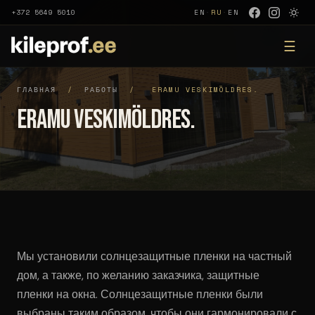
+372 5649 5010
EN
·
RU
·
EN
☰
ГЛАВНАЯ
/
РАБОТЫ
/
ERAMU VESKIMÖLDRES.
Eramu Veskimöldres.
Мы установили солнцезащитные пленки на частный
дом, а также, по желанию заказчика, защитные
пленки на окна. Солнцезащитные пленки были
выбраны таким образом, чтобы они гармонировали с